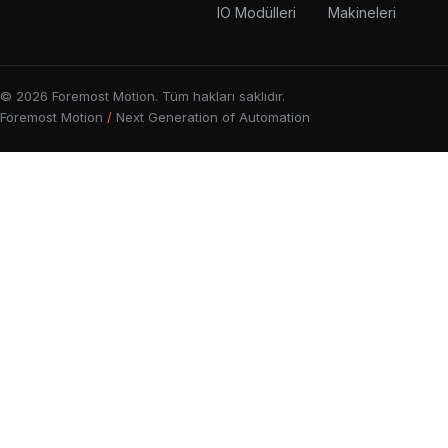
IO Modülleri
Makineleri
©
2026
Foremost Motion.
Tüm hakları saklıdır.
Foremost Motion
/
Next Generation of Automation