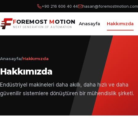
+90 216 606 40 44
hasan@foremostmotion.com
F
OREMOST
M
OTION
Anasayfa
Hakkımızda
NEXT GENERATION OF AUTOMATION
Anasayfa
/
Hakkımızda
Hakkımızda
Endüstriyel makineleri daha akıllı, daha hızlı ve daha
güvenilir sistemlere dönüştüren bir mühendislik şirketi.