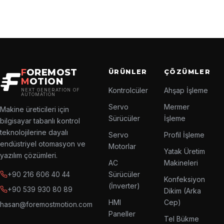
F
OREMOST
ÜRÜNLER
ÇÖZÜMLER
M
OTION
Kontrolcüler
Ahşap İşleme
NEXT GENERATION OF
AUTOMATION
Servo
Mermer
Makine üreticileri için
Sürücüler
İşleme
bilgisayar tabanlı kontrol
teknolojilerine dayalı
Servo
Profil İşleme
endüstriyel otomasyon ve
Motorlar
Yatak Üretim
yazılım çözümleri.
AC
Makineleri
Sürücüler
+90 216 606 40 44
Konfeksiyon
(İnverter)
+90 539 930 80 89
Dikim (Arka
HMI
Cep)
hasan@foremostmotion.com
Paneller
Tel Bükme